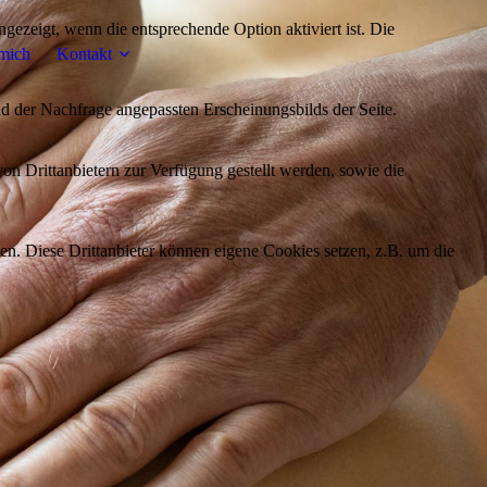
ezeigt, wenn die entsprechende Option aktiviert ist. Die
mich
Kontakt
d der Nachfrage angepassten Erscheinungsbilds der Seite.
on Drittanbietern zur Verfügung gestellt werden, sowie die
den. Diese Drittanbieter können eigene Cookies setzen, z.B. um die