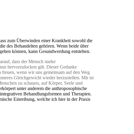
 dass zum Überwinden einer Krankheit sowohl die
h die des Behandelten gehören. Wenn beide über
ingehen können, kann Gesundwerdung entstehen.
arauf, dass der Mensch starke
es nur hervorzulocken gilt. Dieser Gedanke
ch freuen, wenn wir uns gemeinsam auf den Weg
nneres Gleichgewicht wieder herzustellen. Mir ist
Menschen zu schauen, auf Körper, Seele und
körpert unter anderem die anthroposophische
n integrativen Behandlungsformen und Therapien.
hmische Einreibung, welche ich hier in der Praxis