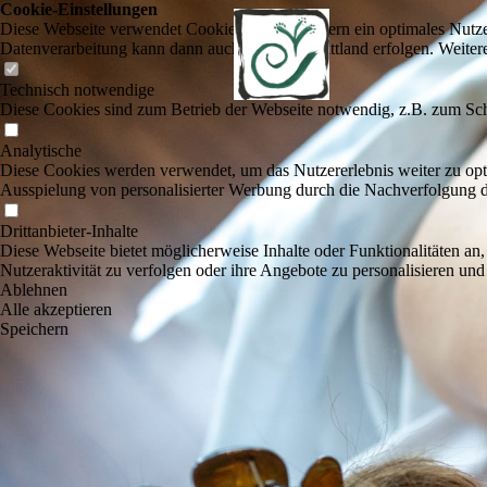
Cookie-Einstellungen
Diese Webseite verwendet Cookies, um Besuchern ein optimales Nutzerer
Datenverarbeitung kann dann auch in einem Drittland erfolgen. Weiter
Technisch notwendige
Diese Cookies sind zum Betrieb der Webseite notwendig, z.B. zum Sch
Analytische
Diese Cookies werden verwendet, um das Nutzererlebnis weiter zu optim
Ausspielung von personalisierter Werbung durch die Nachverfolgung de
Drittanbieter-Inhalte
Diese Webseite bietet möglicherweise Inhalte oder Funktionalitäten an,
Nutzeraktivität zu verfolgen oder ihre Angebote zu personalisieren und
Ablehnen
Alle akzeptieren
Speichern